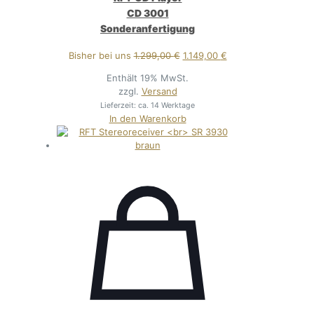
CD 3001
Sonderanfertigung
Ursprünglicher
Aktueller
Bisher bei uns
1.299,00
€
1.149,00
€
Preis
Preis
Enthält 19% MwSt.
war:
ist:
zzgl.
Versand
1.299,00 €
1.149,00 €.
Lieferzeit: ca. 14 Werktage
In den Warenkorb