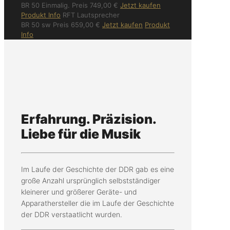
BR 50 Einmalig.
Preis
749,00
€
Jetzt kaufen
Produkt Info
RFT Lautsprecher
BR 50 sw
Preis
659,00
€
Jetzt kaufen
Produkt
Info
Erfahrung. Präzision.
Liebe für die Musik
Im Laufe der Geschichte der DDR gab es eine
große Anzahl ursprünglich selbstständiger
kleinerer und größerer Geräte- und
Apparathersteller die im Laufe der Geschichte
der DDR verstaatlicht wurden.