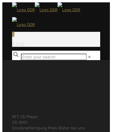
0
0,00 €
✕
RFT CD Player
CD 3001
Sonderanfertigung
Preis
Bisher bei uns