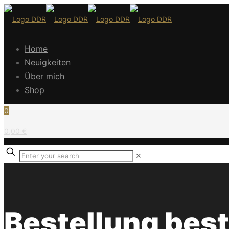
Home
Neuigkeiten
Über mich
Shop
0
0,00 €
✕
Bestellung bes