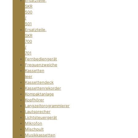
Ersatzteile,
SKR
500
/
501
Ersatzteile,
SKR
700
/
701
Fernbediengerät
Frequenzweiche
Kassetten
leer
Kassettendeck
Kassettenrekorder
Kompaktanlage
Kopfhörer
Langzeitprogrammierer
Lautsprecher
Lichtsteuergerät
Mikrofon
Mischpult
Musikkassetten