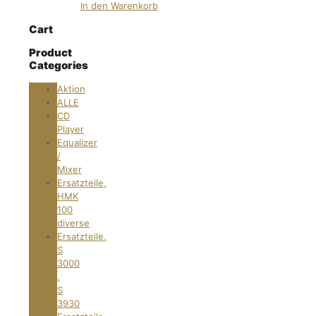
In den Warenkorb
Cart
Product
Categories
Aktion
ALLE
CD
Player
Equalizer
/
Mixer
Ersatzteile,
HMK
100
diverse
Ersatzteile,
S
3000
,
S
3930