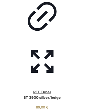
RFT Tuner
ST 3930 silber/beige
89,00
€