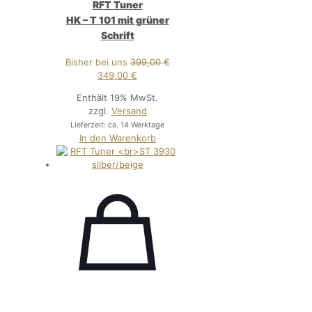
RFT Tuner
HK – T 101 mit grüner
Schrift
Bisher bei uns
399,00
€
Ursprünglicher
Aktueller
349,00
€
Preis
Preis
Enthält 19% MwSt.
war:
ist:
zzgl.
Versand
399,00 €
349,00 €.
Lieferzeit: ca. 14 Werktage
In den Warenkorb