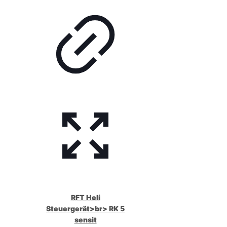
RFT Heli
Steuergerät>br> RK 5
sensit