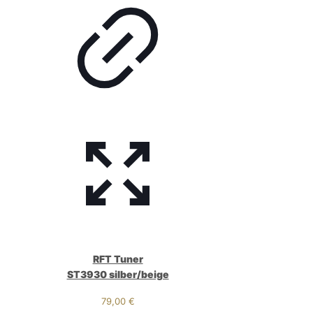
RFT Tuner
ST3930 silber/beige
79,00
€