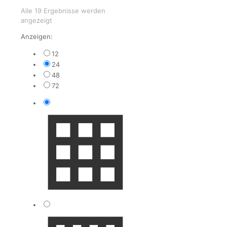
Alle 19 Ergebnisse werden
Nach
angezeigt
Aktualität
Anzeigen:
sortiert
12
24
48
72