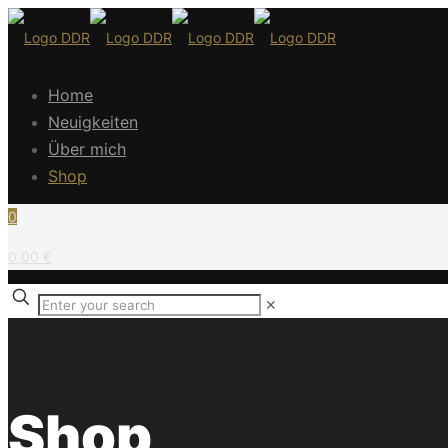
Home
Neuigkeiten
Über mich
Shop
0
0,00 €
✕
Shop