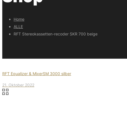
Home
ALLE
RFT Stereokassetten-recoder SKR 700 beige
RFT Equalizer & MixerSM 3000 silber
21. Oktober 2022