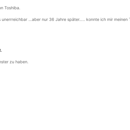
on Toshiba.
s unerrreichbar …aber nur 36 Jahre später….. konnte ich mir meinen
t.
nster zu haben.