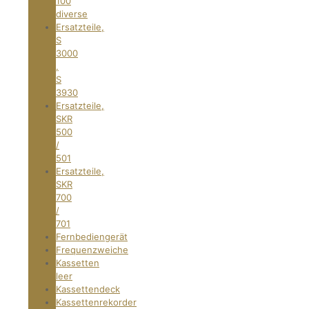
100
diverse
Ersatzteile,
S
3000
,
S
3930
Ersatzteile,
SKR
500
/
501
Ersatzteile,
SKR
700
/
701
Fernbediengerät
Frequenzweiche
Kassetten
leer
Kassettendeck
Kassettenrekorder