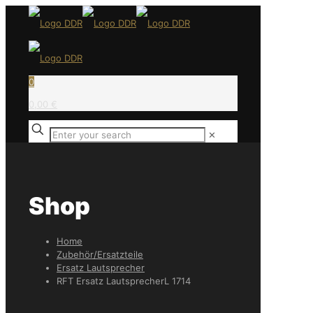
0
0,00 €
✕
Shop
Home
Zubehör/Ersatzteile
Ersatz Lautsprecher
RFT Ersatz LautsprecherL 1714