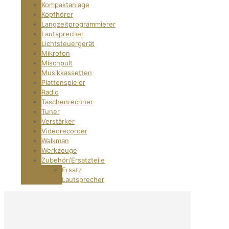
Kompaktanlage
Kopfhörer
Langzeitprogrammierer
Lautsprecher
Lichtsteuergerät
Mikrofon
Mischpult
Musikkassetten
Plattenspieler
Radio
Taschenrechner
Tuner
Verstärker
Videorecorder
Walkman
Werkzeuge
Zubehör/Ersatzteile
Ersatz
Lautsprecher