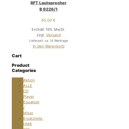
RFT Lautsprecher
B 9226/1
65,00
€
Enthält 19% MwSt.
zzgl.
Versand
Lieferzeit: ca. 14 Werktage
In den Warenkorb
Cart
Product
Categories
Aktion
ALLE
CD
Player
Equalizer
/
Mixer
Ersatzteile,
HMK