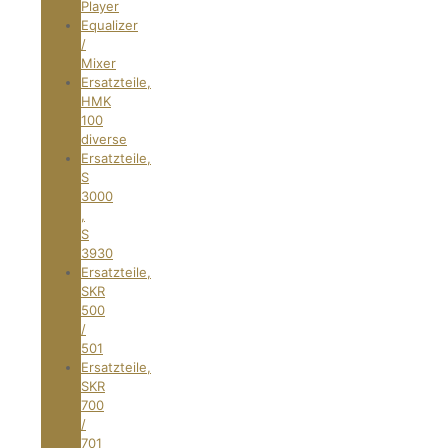
Player
Equalizer
/
Mixer
Ersatzteile,
HMK
100
diverse
Ersatzteile,
S
3000
,
S
3930
Ersatzteile,
SKR
500
/
501
Ersatzteile,
SKR
700
/
701