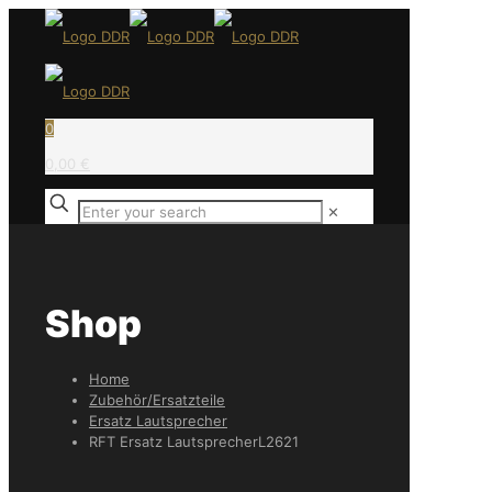
0
0,00 €
✕
Shop
Home
Zubehör/Ersatzteile
Ersatz Lautsprecher
RFT Ersatz LautsprecherL2621