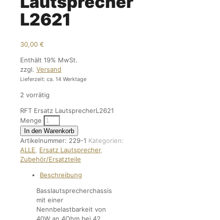
Lautsprecher
L2621
30,00
€
Enthält 19% MwSt.
zzgl.
Versand
Lieferzeit: ca. 14 Werktage
2 vorrätig
RFT Ersatz LautsprecherL2621
Menge
In den Warenkorb
Artikelnummer:
229-1
Kategorien:
ALLE
,
Ersatz Lautsprecher
,
Zubehör/Ersatzteile
Beschreibung
Basslautsprecherchassis
mit einer
Nennbelastbarkeit von
40W an 4Ohm bei 42…