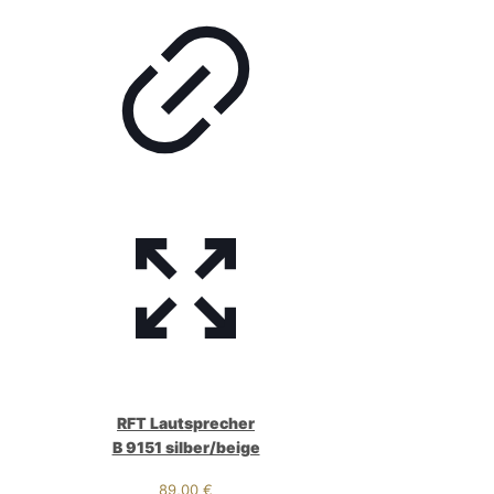
RFT Lautsprecher
B 9151 silber/beige
89,00
€