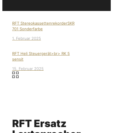
RFT StereokassettenrekorderSKR
701 Sonderfarbe
1. Februar 2025
RFT Heli Steuergerät>br> RK 5
sensit
15. Februar 2025
RFT Ersatz