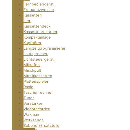
Fernbediengerät
Frequenzweiche
Kassetten
leer
Kassettendeck
Kassettenrekorder
Kompaktanlage
Kopfhörer
Langzeitprogrammierer
Lautsprecher
Lichtsteuergerät
Mikrofon
Mischpult
Musikkassetten
Plattenspieler
Radio
Taschenrechner
Tuner
Verstärker
Videorecorder
Walkman
Werkzeuge
Zubehör/Ersatzteile