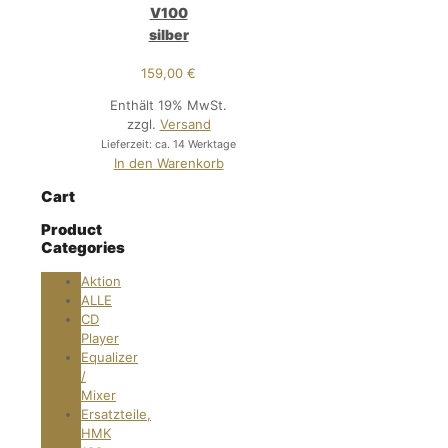
V100
silber
159,00
€
Enthält 19% MwSt.
zzgl.
Versand
Lieferzeit: ca. 14 Werktage
In den Warenkorb
Cart
Product
Categories
Aktion
ALLE
CD
Player
Equalizer
/
Mixer
Ersatzteile,
HMK