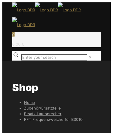
0
0,00 €
✕
Shop
Home
Zubehör/Ersatzteile
Ersatz Lautsprecher
RFT Frequenzweiche für B3010