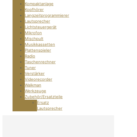
Kompaktanlage
Kopfhörer
Langzeitprogrammierer
Lautsprecher
Lichtsteuergerät
Mikrofon
Mischpult
Musikkassetten
Plattenspieler
Radio
Taschenrechner
Tuner
Verstärker
Videorecorder
Walkman
Werkzeuge
Zubehör/Ersatzteile
Ersatz
Lautsprecher