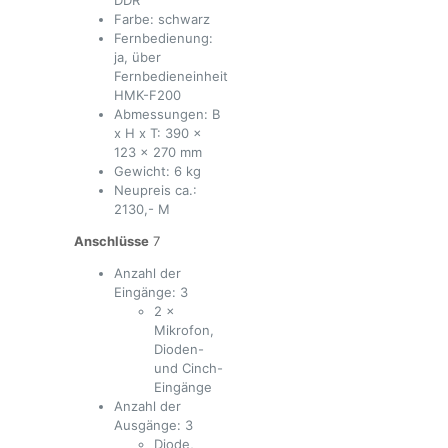
DDR
Farbe: schwarz
Fernbedienung:
ja, über
Fernbedieneinheit
HMK-F200
Abmessungen: B
x H x T: 390 x
123 x 270 mm
Gewicht: 6 kg
Neupreis ca.:
2130,- M
Anschlüsse
7
Anzahl der
Eingänge: 3
2 ×
Mikrofon,
Dioden-
und Cinch-
Eingänge
Anzahl der
Ausgänge: 3
Diode,