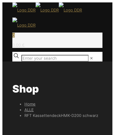
0
0,00 €
✕
Shop
Home
ALLE
RFT KassettendeckHMK-D200 schwarz