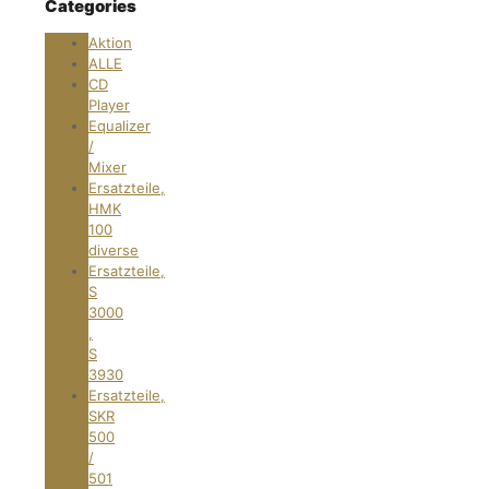
Categories
Aktion
ALLE
CD
Player
Equalizer
/
Mixer
Ersatzteile,
HMK
100
diverse
Ersatzteile,
S
3000
,
S
3930
Ersatzteile,
SKR
500
/
501