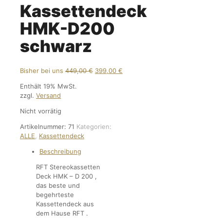
Kassettendeck
HMK-D200
schwarz
Ursprünglicher
Aktueller
Bisher bei uns
449,00
€
399,00
€
Preis
Preis
Enthält 19% MwSt.
war:
ist:
zzgl.
Versand
449,00 €
399,00 €.
Nicht vorrätig
Artikelnummer:
71
Kategorien:
ALLE
,
Kassettendeck
Beschreibung
RFT Stereokassetten
Deck HMK – D 200 ,
das beste und
begehrteste
Kassettendeck aus
dem Hause RFT .