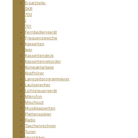
Ersatzteile,
SKR
700
/
701
Fernbediengerät
Frequenzweiche
Kassetten
leer
Kassettendeck
Kassettenrekorder
Kompaktanlage
Kopfhörer
Langzeitprogrammierer
Lautsprecher
Lichtsteuergerät
Mikrofon
Mischpult
Musikkassetten
Plattenspieler
Radio
Taschenrechner
Tuner
Verstärker