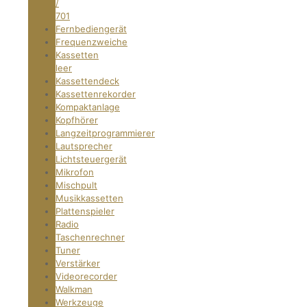
/
701
Fernbediengerät
Frequenzweiche
Kassetten
leer
Kassettendeck
Kassettenrekorder
Kompaktanlage
Kopfhörer
Langzeitprogrammierer
Lautsprecher
Lichtsteuergerät
Mikrofon
Mischpult
Musikkassetten
Plattenspieler
Radio
Taschenrechner
Tuner
Verstärker
Videorecorder
Walkman
Werkzeuge