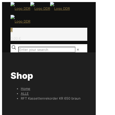
0
0,00 €
✕
Shop
Home
ALLE
RFT Kassettenrekorder KR 650 braun