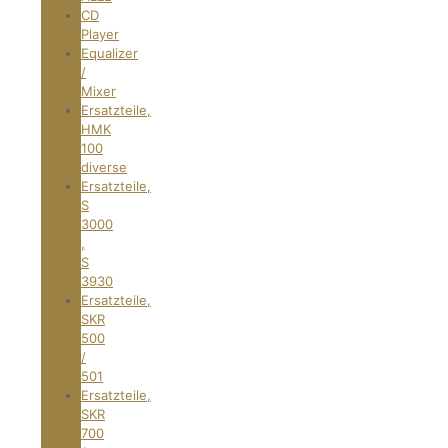
CD
Player
Equalizer
/
Mixer
Ersatzteile,
HMK
100
diverse
Ersatzteile,
S
3000
,
S
3930
Ersatzteile,
SKR
500
/
501
Ersatzteile,
SKR
700