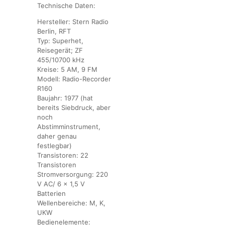
Technische Daten:
Hersteller:
Stern Radio
Berlin, RFT
Typ:
Superhet,
Reisegerät; ZF
455/10700 kHz
Kreise:
5 AM, 9 FM
Modell:
Radio-Recorder
R160
Baujahr:
1977 (hat
bereits Siebdruck, aber
noch
Abstimminstrument,
daher genau
festlegbar)
Transistoren:
22
Transistoren
Stromversorgung:
220
V AC/ 6 x 1,5 V
Batterien
Wellenbereiche:
M, K,
UKW
Bedienelemente: