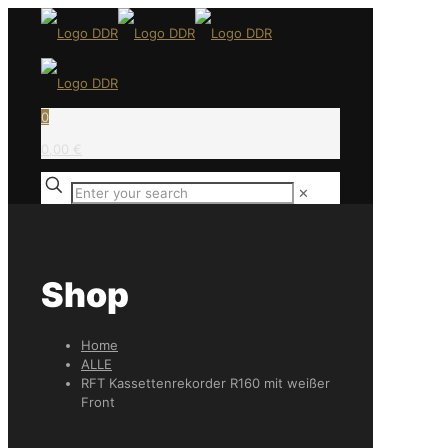
0
0,00 €
✕
Shop
Home
ALLE
RFT Kassettenrekorder R160 mit weißer
Front