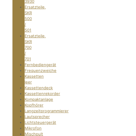
3930
Ersatzteile,
SKR
500
/
501
Ersatzteile,
SKR
700
/
701
Fernbediengerät
Frequenzweiche
Kassetten
leer
Kassettendeck
Kassettenrekorder
Kompaktanlage
Kopfhörer
Langzeitprogrammierer
Lautsprecher
Lichtsteuergerät
Mikrofon
Mischpult