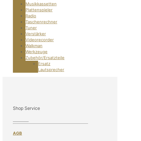
Musikkassetten
Plattenspieler
Radio
Taschenrechner
Tuner
Verstärker
Videorecorder
Walkman
Werkzeuge
Zubehör/Ersatzteile
Ersatz
Lautsprecher
Shop Service
AGB