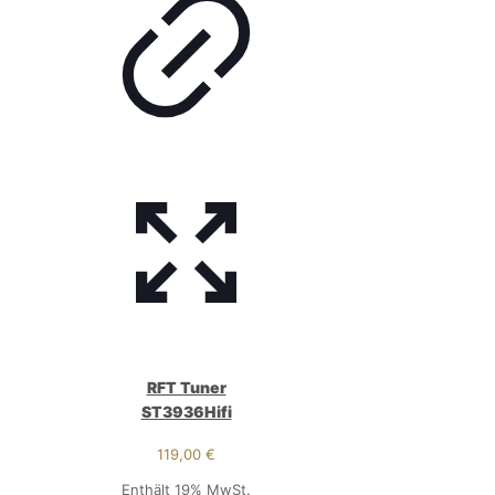
RFT Tuner
ST3936Hifi
119,00
€
Enthält 19% MwSt.