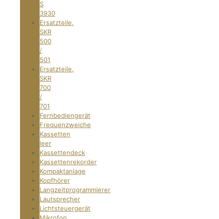
S
3930
Ersatzteile,
SKR
500
/
501
Ersatzteile,
SKR
700
/
701
Fernbediengerät
Frequenzweiche
Kassetten
leer
Kassettendeck
Kassettenrekorder
Kompaktanlage
Kopfhörer
Langzeitprogrammierer
Lautsprecher
Lichtsteuergerät
Mikrofon