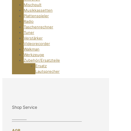
Mischpult
Musikkassetten
Plattenspieler
Radio
Taschenrechner
Tuner
Verstärker
Videorecorder
Walkman
Werkzeuge
Zubehör/Ersatzteile
Ersatz
Lautsprecher
Shop Service
AGB