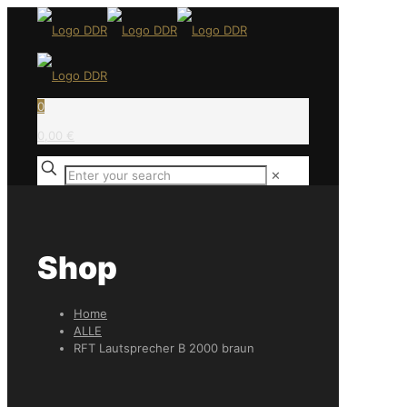
0
0,00 €
✕
Shop
Home
ALLE
RFT Lautsprecher B 2000 braun