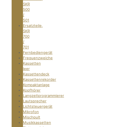
SKR
500
/
501
Ersatzteile,
SKR
700
/
701
Fernbediengerät
Frequenzweiche
Kassetten
leer
Kassettendeck
Kassettenrekorder
Kompaktanlage
Kopfhörer
Langzeitprogrammierer
Lautsprecher
Lichtsteuergerät
Mikrofon
Mischpult
Musikkassetten