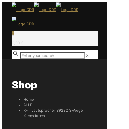
0
0,00 €
✕
Shop
Home
ALLE
RFT Lautsprecher B9282 3-Wege
Kompaktbox