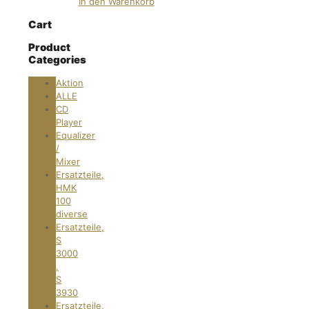
In den Warenkorb
Cart
Product
Categories
Aktion
ALLE
CD
Player
Equalizer
/
Mixer
Ersatzteile,
HMK
100
diverse
Ersatzteile,
S
3000
,
S
3930
Ersatzteile,