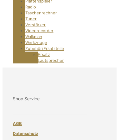
Plattenspieler
Radio
Taschenrechner
Tuner
Verstärker
Videorecorder
Walkman
Werkzeuge
Zubehör/Ersatzteile
Ersatz
Lautsprecher
Shop Service
AGB
Datenschutz