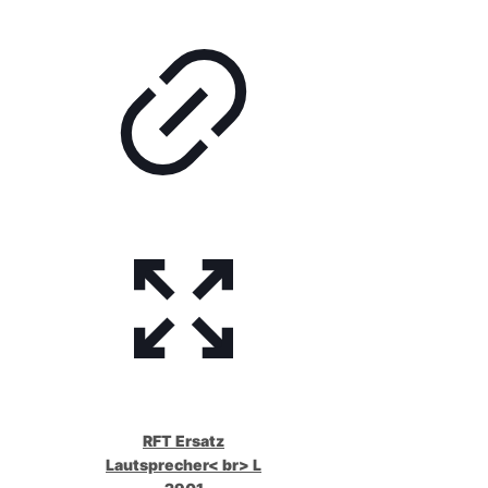
RFT Ersatz
Lautsprecher< br> L