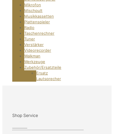
Mikrofon
Mischpult
Musikkassetten
Plattenspieler
Radio
Taschenrechner
Tuner
Verstärker
Videorecorder
Walkman
Werkzeuge
Zubehör/Ersatzteile
Ersatz
Lautsprecher
Shop Service