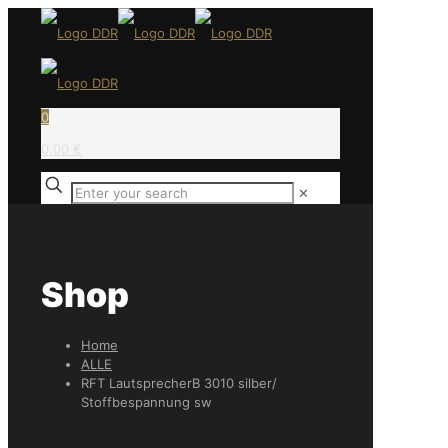
0
0,00 €
✕
Shop
Home
ALLE
RFT LautsprecherB 3010 silber/
Stoffbespannung sw