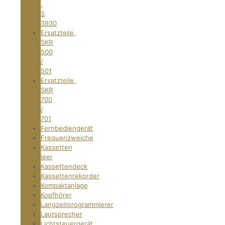
,
S
3930
Ersatzteile,
SKR
500
/
501
Ersatzteile,
SKR
700
/
701
Fernbediengerät
Frequenzweiche
Kassetten
leer
Kassettendeck
Kassettenrekorder
Kompaktanlage
Kopfhörer
Langzeitprogrammierer
Lautsprecher
Lichtsteuergerät