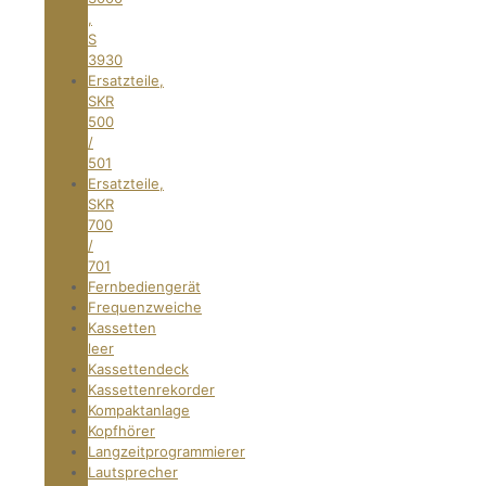
,
S
3930
Ersatzteile,
SKR
500
/
501
Ersatzteile,
SKR
700
/
701
Fernbediengerät
Frequenzweiche
Kassetten
leer
Kassettendeck
Kassettenrekorder
Kompaktanlage
Kopfhörer
Langzeitprogrammierer
Lautsprecher