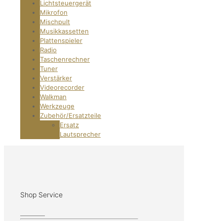
Lichtsteuergerät
Mikrofon
Mischpult
Musikkassetten
Plattenspieler
Radio
Taschenrechner
Tuner
Verstärker
Videorecorder
Walkman
Werkzeuge
Zubehör/Ersatzteile
Ersatz
Lautsprecher
Shop Service