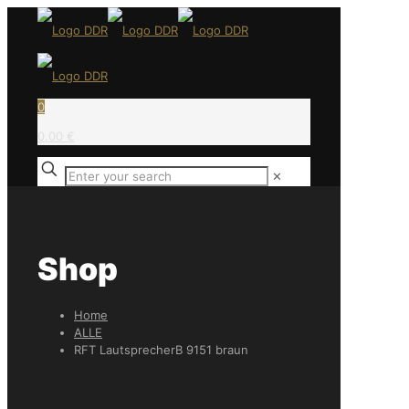
0
0,00 €
✕
Shop
Home
ALLE
RFT LautsprecherB 9151 braun