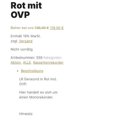
Rot mit
OVP
Ursprünglicher
Aktueller
Bisher bei uns
139,00
€
119,00
€
Preis
Preis
Enthält 19% MwSt.
war:
ist:
zzgl.
Versand
139,00 €
119,00 €.
Nicht vorrätig
Artikelnummer:
559
Kategorien:
Aktion
,
ALLE
,
Kassettenrekorder
Beschreibung
LR Geracord in Rot incl.
OVP.
Hier handelt es sivh um
einen Monorekorder.
Hinweis: