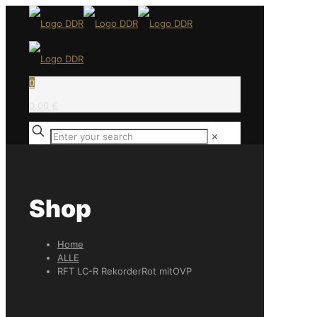
0
0,00 €
✕
Shop
Home
ALLE
RFT LC-R RekorderRot mitOVP