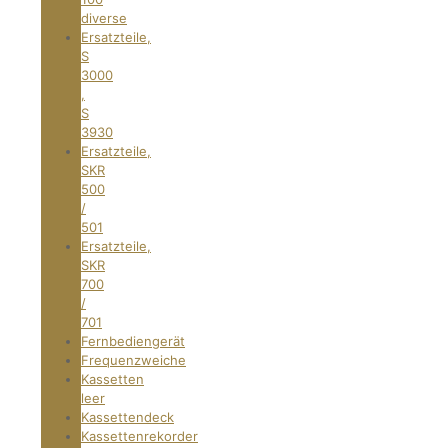
diverse
Ersatzteile,
S
3000
,
S
3930
Ersatzteile,
SKR
500
/
501
Ersatzteile,
SKR
700
/
701
Fernbediengerät
Frequenzweiche
Kassetten
leer
Kassettendeck
Kassettenrekorder