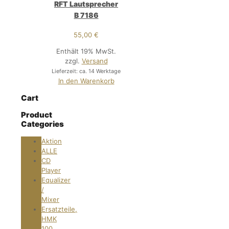
RFT Lautsprecher
B 7186
55,00
€
Enthält 19% MwSt.
zzgl.
Versand
Lieferzeit: ca. 14 Werktage
In den Warenkorb
Cart
Product
Categories
Aktion
ALLE
CD
Player
Equalizer
/
Mixer
Ersatzteile,
HMK
100