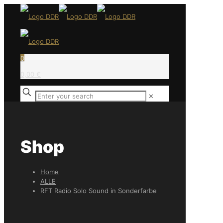
0
0,00 €
✕
Shop
Home
ALLE
RFT Radio Solo Sound in Sonderfarbe