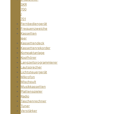
SKR
700
/
701
Fernbediengerät
Frequenzweiche
Kassetten
leer
Kassettendeck
Kassettenrekorder
Kompaktanlage
Kopfhörer
Langzeitprogrammierer
Lautsprecher
Lichtsteuergerät
Mikrofon
Mischpult
Musikkassetten
Plattenspieler
Radio
Taschenrechner
Tuner
Verstärker