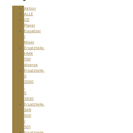
Aktion
ALLE
CD
Player
Equalizer
/
Mixer
Ersatzteile,
HMK
100
diverse
Ersatzteile,
S
3000
,
S
3930
Ersatzteile,
SKR
500
/
501
Ersatzteile,