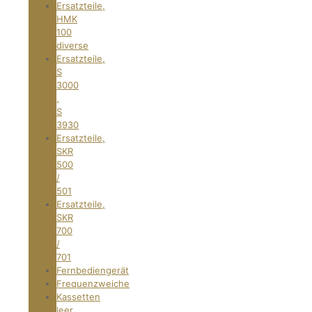
Ersatzteile,
HMK
100
diverse
Ersatzteile,
S
3000
,
S
3930
Ersatzteile,
SKR
500
/
501
Ersatzteile,
SKR
700
/
701
Fernbediengerät
Frequenzweiche
Kassetten
leer