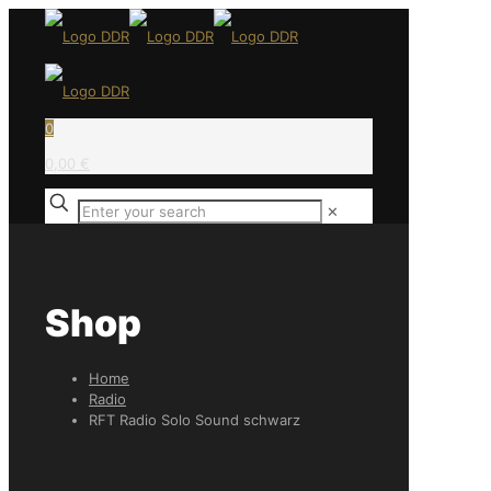
0
0,00 €
✕
Shop
Home
Radio
RFT Radio Solo Sound schwarz