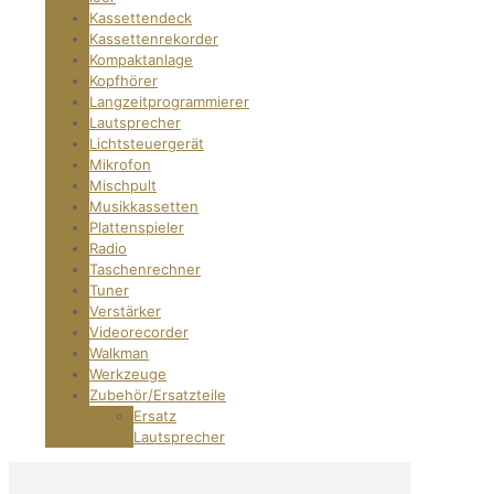
Kassettendeck
Kassettenrekorder
Kompaktanlage
Kopfhörer
Langzeitprogrammierer
Lautsprecher
Lichtsteuergerät
Mikrofon
Mischpult
Musikkassetten
Plattenspieler
Radio
Taschenrechner
Tuner
Verstärker
Videorecorder
Walkman
Werkzeuge
Zubehör/Ersatzteile
Ersatz
Lautsprecher