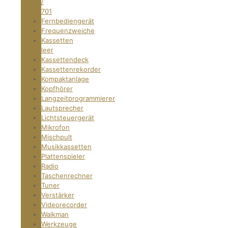
/
701
Fernbediengerät
Frequenzweiche
Kassetten
leer
Kassettendeck
Kassettenrekorder
Kompaktanlage
Kopfhörer
Langzeitprogrammierer
Lautsprecher
Lichtsteuergerät
Mikrofon
Mischpult
Musikkassetten
Plattenspieler
Radio
Taschenrechner
Tuner
Verstärker
Videorecorder
Walkman
Werkzeuge