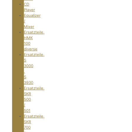
CD
Player
Equalizer
/
Mixer
Ersatzteile,
HMK
100
diverse
Ersatzteile,
S
3000
,
S
3930
Ersatzteile,
SKR
500
/
501
Ersatzteile,
SKR
700