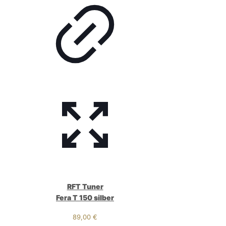
RFT Tuner
Fera T 150 silber
89,00
€