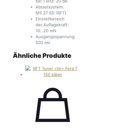
bei 1 kHz: 20 dB
Abtastsystem:
MS 27 SD (RFT)
Einstellbereich
der Auflagekraft:
10…20 mN
Ausgangsspannung:
500 mV
Ähnliche Produkte