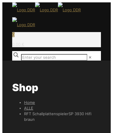
0
0,00 €
✕
Shop
Home
ALLE
RFT SchallplattenspielerSP 3930 Hifi
braun