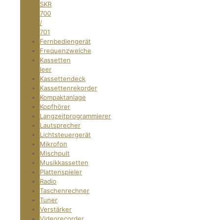
SKR
700
/
701
Fernbediengerät
Frequenzweiche
Kassetten
leer
Kassettendeck
Kassettenrekorder
Kompaktanlage
Kopfhörer
Langzeitprogrammierer
Lautsprecher
Lichtsteuergerät
Mikrofon
Mischpult
Musikkassetten
Plattenspieler
Radio
Taschenrechner
Tuner
Verstärker
Videorecorder