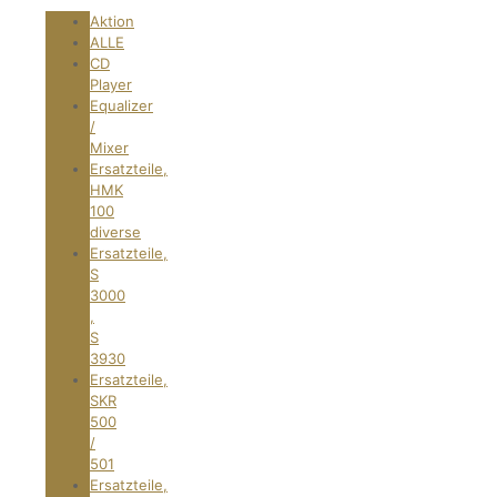
Aktion
ALLE
CD
Player
Equalizer
/
Mixer
Ersatzteile,
HMK
100
diverse
Ersatzteile,
S
3000
,
S
3930
Ersatzteile,
SKR
500
/
501
Ersatzteile,