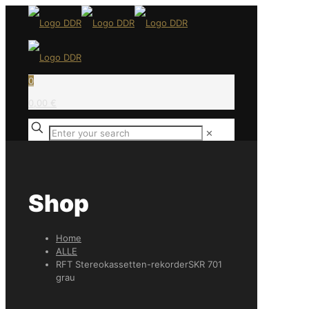
0
0,00 €
✕
Shop
Home
ALLE
RFT Stereokassetten-rekorderSKR 701
grau