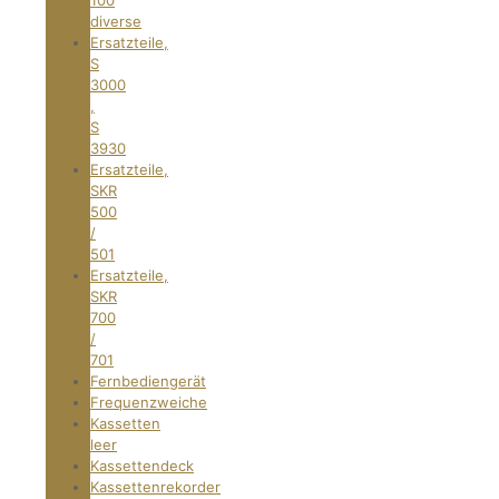
100
diverse
Ersatzteile,
S
3000
,
S
3930
Ersatzteile,
SKR
500
/
501
Ersatzteile,
SKR
700
/
701
Fernbediengerät
Frequenzweiche
Kassetten
leer
Kassettendeck
Kassettenrekorder