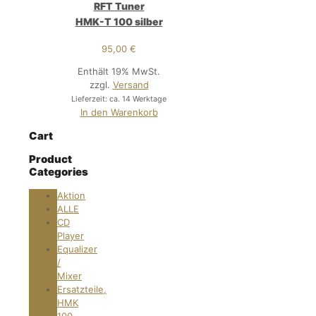
RFT Tuner
HMK-T 100 silber
95,00
€
Enthält 19% MwSt.
zzgl.
Versand
Lieferzeit: ca. 14 Werktage
In den Warenkorb
Cart
Product
Categories
Aktion
ALLE
CD
Player
Equalizer
/
Mixer
Ersatzteile,
HMK