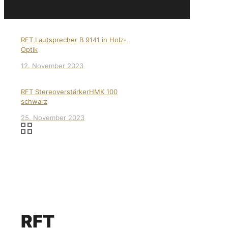
RFT Lautsprecher B 9141 in Holz-
Optik
12. November 2023
RFT StereoverstärkerHMK 100
schwarz
25. November 2023
RFT