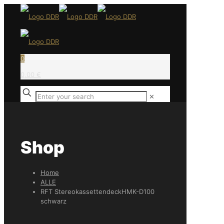
0
0,00 €
✕
Shop
Home
ALLE
RFT StereokassettendeckHMK-D100
schwarz