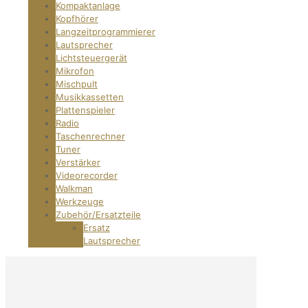
Kompaktanlage
Kopfhörer
Langzeitprogrammierer
Lautsprecher
Lichtsteuergerät
Mikrofon
Mischpult
Musikkassetten
Plattenspieler
Radio
Taschenrechner
Tuner
Verstärker
Videorecorder
Walkman
Werkzeuge
Zubehör/Ersatzteile
Ersatz
Lautsprecher