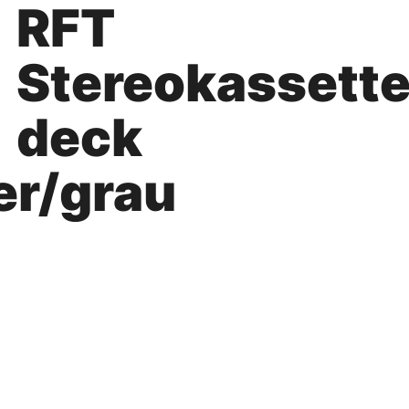
RFT
Stereokassett
deck
er/grau