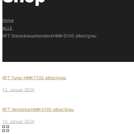
Home
ALLE
RFT StereokassettendeckHMK-D100 silber/grau
RFT Tuner HMK-T100 silber/grau
13. Januar 2024
RFT VerstärkerHMK-V100 silber/grau
13. Januar 2024