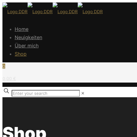
Home
Neuigkeiten
Über mich
Shop
0
0,00 €
✕
Shop