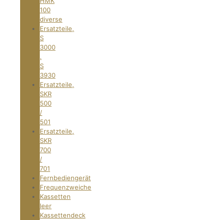
HMK
100
diverse
Ersatzteile,
S
3000
,
S
3930
Ersatzteile,
SKR
500
/
501
Ersatzteile,
SKR
700
/
701
Fernbediengerät
Frequenzweiche
Kassetten
leer
Kassettendeck