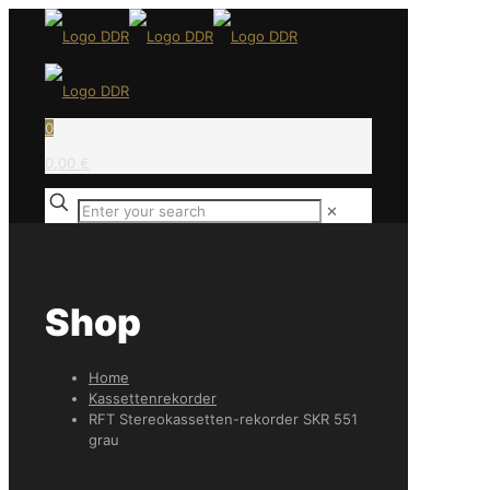
0
0,00 €
✕
Shop
Home
Kassettenrekorder
RFT Stereokassetten-rekorder SKR 551
grau