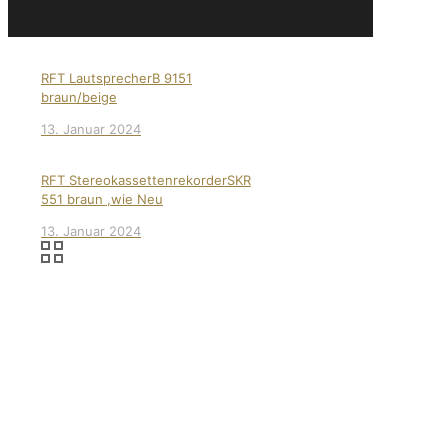
RFT LautsprecherB 9151
braun/beige
13. Januar 2024
RFT StereokassettenrekorderSKR
551 braun ,wie Neu
13. Januar 2024