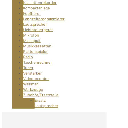
Kassettenrekorder
Kompaktanlage
Kopfhörer
Langzeitprogrammierer
Lautsprecher
Lichtsteuergerät
Mikrofon
Mischpult
Musikkassetten
Plattenspieler
Radio
Taschenrechner
Tuner
Verstärker
Videorecorder
Walkman
Werkzeuge
Zubehör/Ersatzteile
Ersatz
Lautsprecher