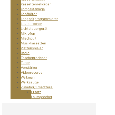
Kassettenrekorder
Kompaktanlage
Kopfhörer
Langzeitprogrammierer
Lautsprecher
Lichtsteuergerät
Mikrofon
Mischpult
Musikkassetten
Plattenspieler
Radio
Taschenrechner
Tuner
Verstärker
Videorecorder
Walkman
Werkzeuge
Zubehör/Ersatzteile
Ersatz
Lautsprecher