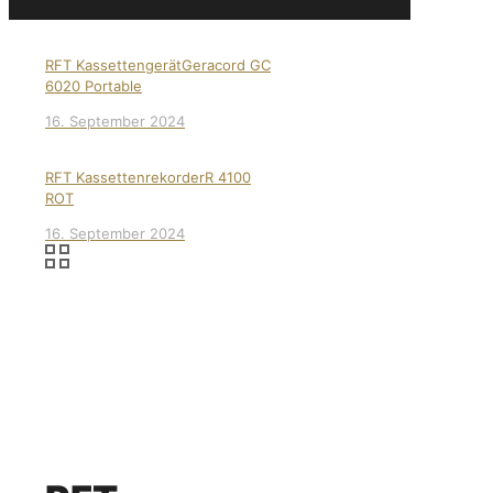
RFT KassettengerätGeracord GC
6020 Portable
16. September 2024
RFT KassettenrekorderR 4100
ROT
16. September 2024