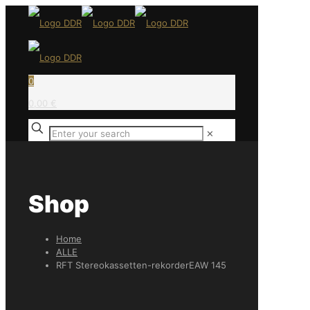
0
0,00 €
✕
Shop
Home
ALLE
RFT Stereokassetten-rekorderEAW 145