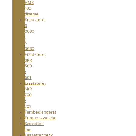
HMK
100
diverse
Ersatzteile,
S
3000
,
S
3930
Ersatzteile,
SKR
500
/
501
Ersatzteile,
SKR
700
/
701
Fernbediengerät
Frequenzweiche
Kassetten
leer
Kassettendeck