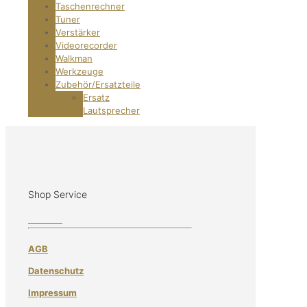
Taschenrechner
Tuner
Verstärker
Videorecorder
Walkman
Werkzeuge
Zubehör/Ersatzteile
Ersatz
Lautsprecher
Shop Service
AGB
Datenschutz
Impressum