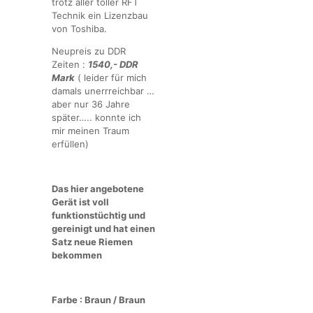
trotz aller toller RFT
Technik ein Lizenzbau
von Toshiba.
Neupreis zu DDR
Zeiten :
1540,- DDR
Mark
( leider für mich
damals unerrreichbar …
aber nur 36 Jahre
später….. konnte ich
mir meinen Traum
erfüllen)
Das hier angebotene
Gerät ist voll
funktionstüchtig und
gereinigt und hat einen
Satz neue Riemen
bekommen
Farbe : Braun / Braun