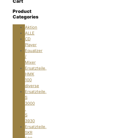
Cart
Product
Categories
Aktion
ALLE
CD
Player
Equalizer
/
Mixer
Ersatzteile,
HMK
100
diverse
Ersatzteile,
S
3000
,
S
3930
Ersatzteile,
SKR