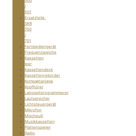
500
/
501
Ersatzteile,
SKR
700
/
701
Fernbediengerät
Frequenzweiche
Kassetten
leer
Kassettendeck
Kassettenrekorder
Kompaktanlage
Kopfhörer
Langzeitprogrammierer
Lautsprecher
Lichtsteuergerät
Mikrofon
Mischpult
Musikkassetten
Plattenspieler
Radio