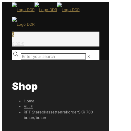
0
0,00 €
✕
Shop
Home
ALLE
RFT StereokassettenrekorderSKR 700
braun/braun