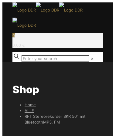
0
0,00 €
✕
Shop
Home
ALLE
RFT Stereorekorder SKR 501 mit
BluetoothMP3, FM