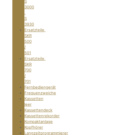
S
3000
,
S
3930
Ersatzteile,
SKR
500
/
501
Ersatzteile,
SKR
700
/
701
Fernbediengerät
Frequenzweiche
Kassetten
leer
Kassettendeck
Kassettenrekorder
Kompaktanlage
Kopfhörer
Langzeitprogrammierer