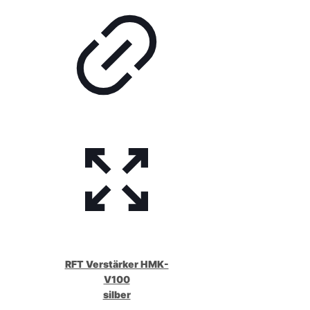
RFT Verstärker HMK-
V100
silber