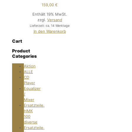
159,00
€
Enthält 19% MwSt.
zzgl.
Versand
Lieferzeit: ca. 14 Werktage
In den Warenkorb
Cart
Product
Categories
Aktion
ALLE
CD
Player
Equalizer
/
Mixer
Ersatzteile,
HMK
100
diverse
Ersatzteile,