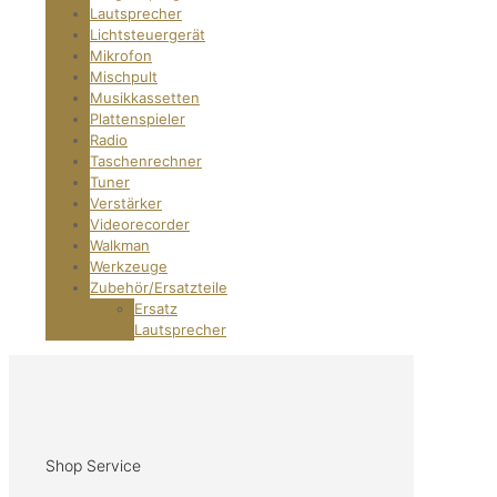
Lautsprecher
Lichtsteuergerät
Mikrofon
Mischpult
Musikkassetten
Plattenspieler
Radio
Taschenrechner
Tuner
Verstärker
Videorecorder
Walkman
Werkzeuge
Zubehör/Ersatzteile
Ersatz
Lautsprecher
Shop Service