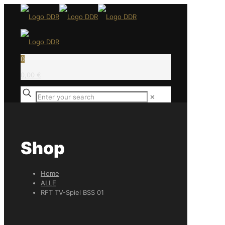
0
0,00 €
✕
Shop
Home
ALLE
RFT TV-Spiel BSS 01