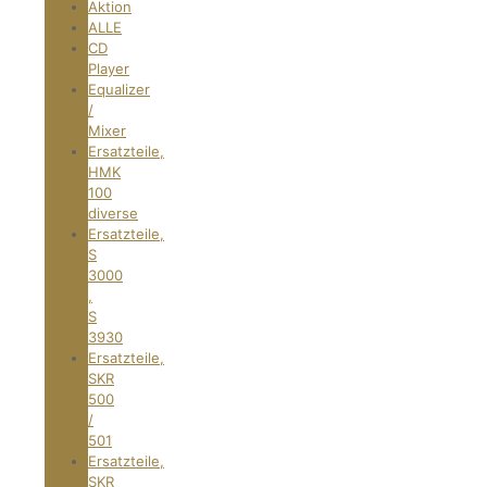
Aktion
ALLE
CD
Player
Equalizer
/
Mixer
Ersatzteile,
HMK
100
diverse
Ersatzteile,
S
3000
,
S
3930
Ersatzteile,
SKR
500
/
501
Ersatzteile,
SKR