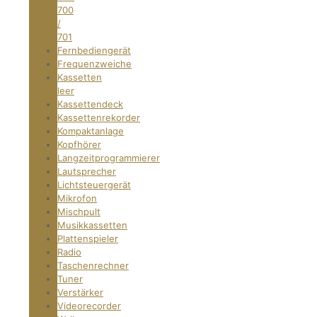
700
/
701
Fernbediengerät
Frequenzweiche
Kassetten
leer
Kassettendeck
Kassettenrekorder
Kompaktanlage
Kopfhörer
Langzeitprogrammierer
Lautsprecher
Lichtsteuergerät
Mikrofon
Mischpult
Musikkassetten
Plattenspieler
Radio
Taschenrechner
Tuner
Verstärker
Videorecorder