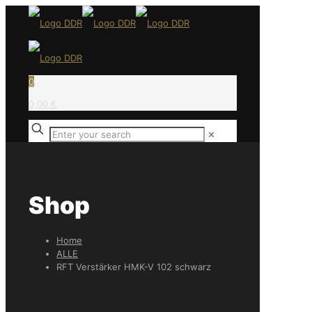
0
0,00 €
✕
Shop
Home
ALLE
RFT Verstärker HMK-V 102 schwarz