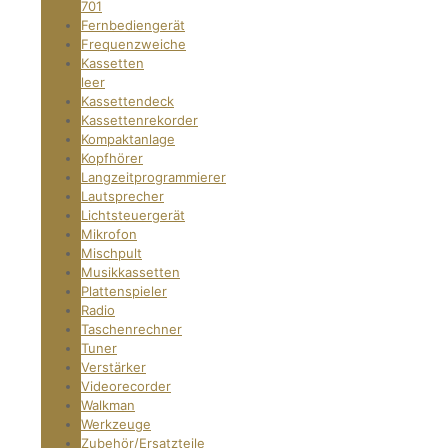
701
Fernbediengerät
Frequenzweiche
Kassetten
leer
Kassettendeck
Kassettenrekorder
Kompaktanlage
Kopfhörer
Langzeitprogrammierer
Lautsprecher
Lichtsteuergerät
Mikrofon
Mischpult
Musikkassetten
Plattenspieler
Radio
Taschenrechner
Tuner
Verstärker
Videorecorder
Walkman
Werkzeuge
Zubehör/Ersatzteile