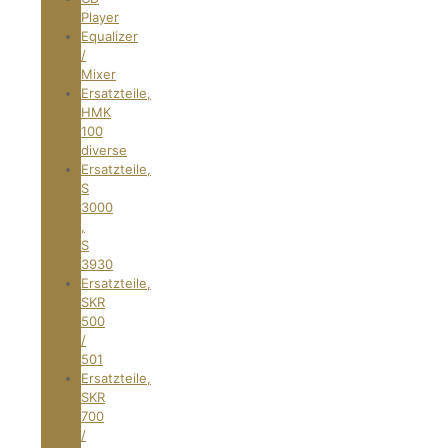
Player
Equalizer
/
Mixer
Ersatzteile,
HMK
100
diverse
Ersatzteile,
S
3000
,
S
3930
Ersatzteile,
SKR
500
/
501
Ersatzteile,
SKR
700
/