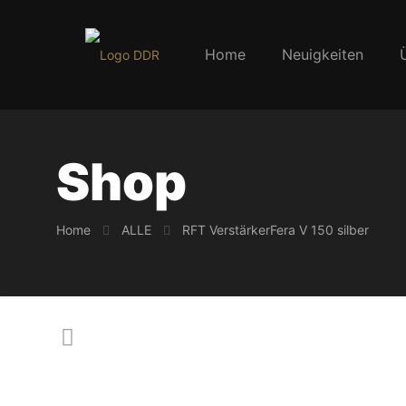
Home
Neuigkeiten
Shop
Home
ALLE
RFT VerstärkerFera V 150 silber