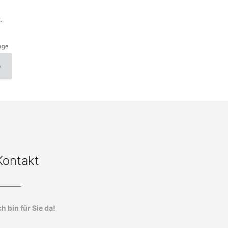
.
tage
b
Kontakt
ch bin für Sie da!