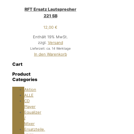
RFT Ersatz Lautsprecher
221 SB
12,00
€
Enthält 19% MwSt.
zzgl.
Versand
Lieferzeit: ca. 14 Werktage
In den Warenkorb
Cart
Product
Categories
Aktion
ALLE
CD
Player
Equalizer
/
Mixer
Ersatzteile,