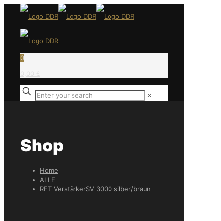
0
0,00 €
✕
Shop
Home
ALLE
RFT VerstärkerSV 3000 silber/braun