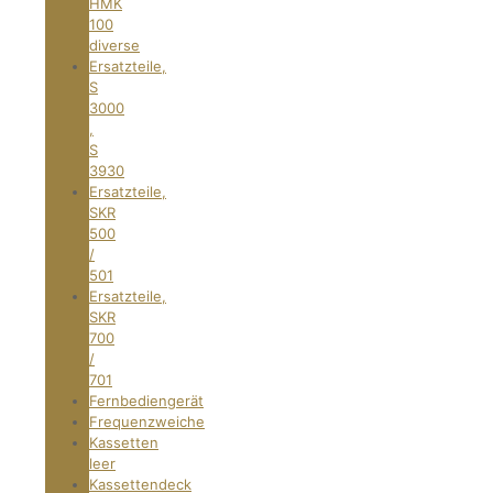
HMK
100
diverse
Ersatzteile,
S
3000
,
S
3930
Ersatzteile,
SKR
500
/
501
Ersatzteile,
SKR
700
/
701
Fernbediengerät
Frequenzweiche
Kassetten
leer
Kassettendeck