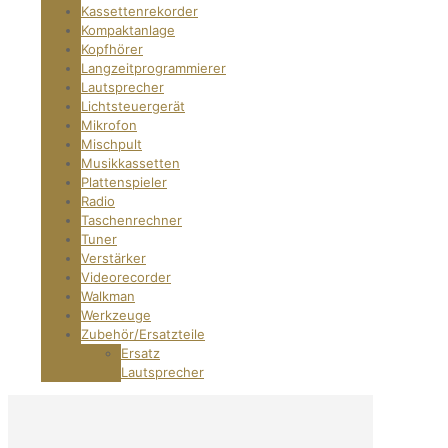
Kassettenrekorder
Kompaktanlage
Kopfhörer
Langzeitprogrammierer
Lautsprecher
Lichtsteuergerät
Mikrofon
Mischpult
Musikkassetten
Plattenspieler
Radio
Taschenrechner
Tuner
Verstärker
Videorecorder
Walkman
Werkzeuge
Zubehör/Ersatzteile
Ersatz
Lautsprecher