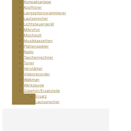
Kompaktanlage
Kopfhörer
Langzeitprogrammierer
Lautsprecher
Lichtsteuergerät
Mikrofon
Mischpult
Musikkassetten
Plattenspieler
Radio
Taschenrechner
Tuner
Verstärker
Videorecorder
Walkman
Werkzeuge
Zubehör/Ersatzteile
Ersatz
Lautsprecher