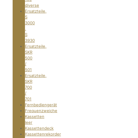
diverse
Ersatzteile,
S
3000
,
S
3930
Ersatzteile,
SKR
500
/
501
Ersatzteile,
SKR
700
/
701
Fernbediengerät
Frequenzweiche
Kassetten
leer
Kassettendeck
Kassettenrekorder