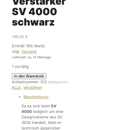
Verstärker
SV 4000
schwarz
149,00
€
Enthält 19% MwSt.
zzgl.
Versand
Lieferzeit: ca. 14 Werktage
1 vorrätig
RFT
In den Warenkorb
VerstärkerSV
Artikelnummer:
612
Kategorien:
4000
ALLE
,
Verstärker
schwarz
Beschreibung
Menge
Da es sich beim
SV
4000
lediglich um eine
Designvariante des SV
3930 handelt, blieb er
technisch gegenüber