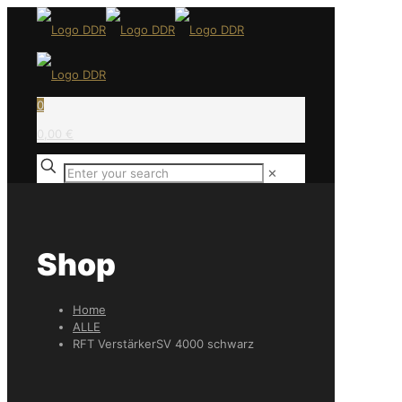
0
0,00 €
✕
Shop
Home
ALLE
RFT VerstärkerSV 4000 schwarz