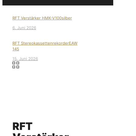
RFT Verstärker HMK-V100silber
6. Juni 2026
RFT StereokassettenrekorderEAW
145
15. Juni 2026
RFT