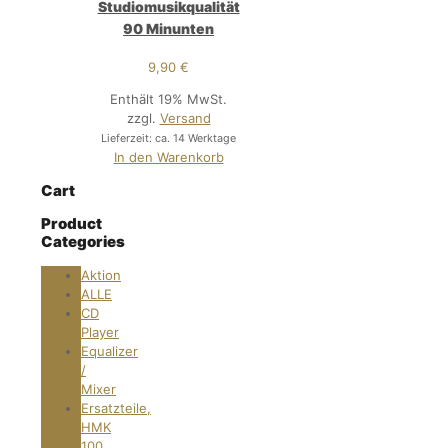
Studiomusikqualität
90 Minunten
9,90
€
Enthält 19% MwSt.
zzgl.
Versand
Lieferzeit: ca. 14 Werktage
In den Warenkorb
Cart
Product
Categories
Aktion
ALLE
CD
Player
Equalizer
/
Mixer
Ersatzteile,
HMK
100